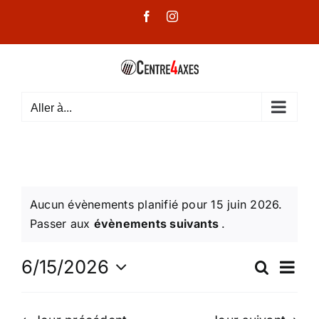
Passer
Facebook
Instagram
au
contenu
Aller à...
Aucun évènements planifié pour 15 juin 2026.
Passer aux
évènements suivants
.
Na
6/15/2026
Recherc
Rec
Jour
Sélectionnez
de
une