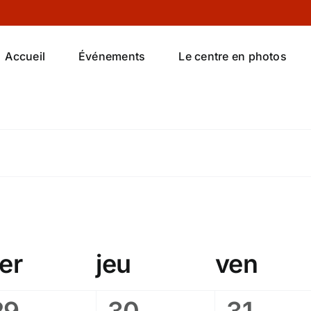
Accueil
Événements
Le centre en photos
z
er
jeu
ven
2
0
0