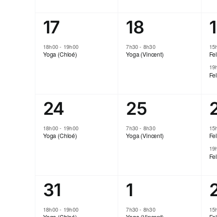
1
1
17
18
évènement,
évènement
18h00
-
19h00
7h30
-
8h30
15
Yoga (Chloé)
Yoga (Vincent)
Fel
19
Fel
1
1
24
25
évènement,
évènement
18h00
-
19h00
7h30
-
8h30
15
Yoga (Chloé)
Yoga (Vincent)
Fel
19
Fel
1
1
31
1
évènement,
évènement
18h00
-
19h00
7h30
-
8h30
15
Yoga (Chloé)
Yoga (Vincent)
Fel