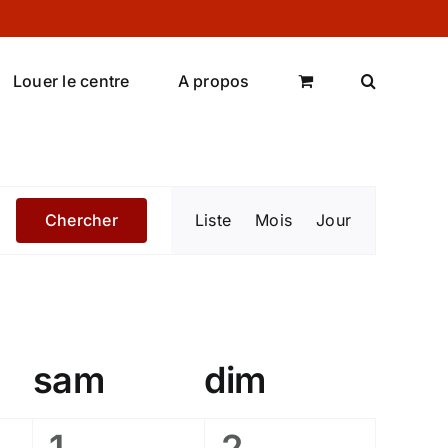
Louer le centre
A propos
Navigation
Chercher
Liste
Mois
Jour
de
vues
Évènemen
sam
dim
0
0