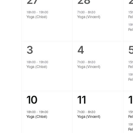
27
28
vues
évènement,
évènement
Évènements
18h00
-
19h00
7h30
-
8h30
15
Yoga (Chloé)
Yoga (Vincent)
Fel
Évènements
19
Fel
1
1
3
4
évènement,
évènement
18h00
-
19h00
7h30
-
8h30
15
Yoga (Chloé)
Yoga (Vincent)
Fel
19
Fel
1
1
10
11
évènement,
évènement
18h00
-
19h00
7h30
-
8h30
15
Yoga (Chloé)
Yoga (Vincent)
Fel
19
Fel