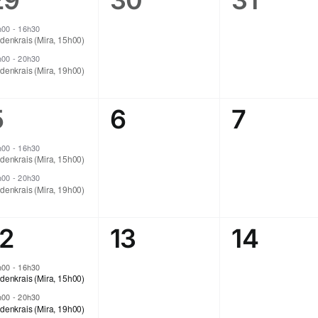
29
30
31
,
évènements,
évènement,
évènem
h00
-
16h30
denkrais (Mira, 15h00)
h00
-
20h30
denkrais (Mira, 19h00)
2
0
0
5
6
7
,
évènements,
évènement,
évènem
h00
-
16h30
denkrais (Mira, 15h00)
h00
-
20h30
denkrais (Mira, 19h00)
2
0
0
12
13
14
,
évènements,
évènement,
évènem
h00
-
16h30
denkrais (Mira, 15h00)
h00
-
20h30
denkrais (Mira, 19h00)