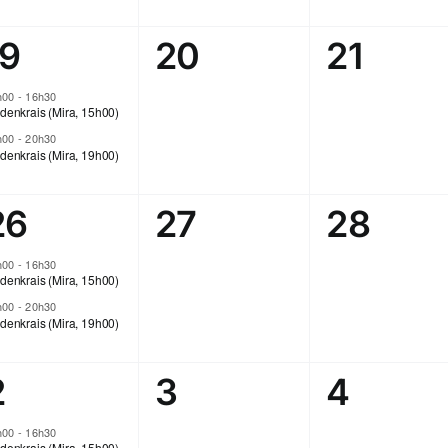
2
0
0
19
20
21
,
évènements,
évènement,
évènem
h00
-
16h30
denkrais (Mira, 15h00)
h00
-
20h30
denkrais (Mira, 19h00)
2
0
0
26
27
28
,
évènements,
évènement,
évènem
h00
-
16h30
denkrais (Mira, 15h00)
h00
-
20h30
denkrais (Mira, 19h00)
2
0
0
2
3
4
,
évènements,
évènement,
évènem
h00
-
16h30
denkrais (Mira, 15h00)