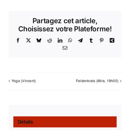
Partagez cet article,
Choisissez votre Plateforme!
Facebook
X
Bluesky
Reddit
LinkedIn
WhatsApp
Telegram
Tumblr
Pinterest
Xing
Email
Yoga (Vincent)
Feldenkrais (Mira, 19h00)
Détails