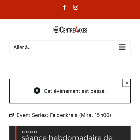
Passer
Facebook
Instagram
au
contenu
Aller à...
×
Cet évènement est passé.
Event Series:
Feldenkrais (Mira, 15h00)