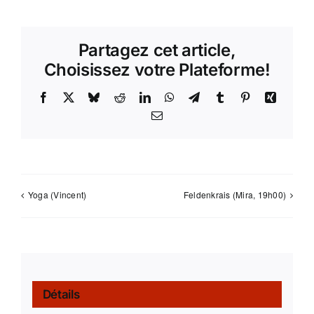
Partagez cet article,
Choisissez votre Plateforme!
Facebook
X
Bluesky
Reddit
LinkedIn
WhatsApp
Telegram
Tumblr
Pinterest
Xing
Email
Yoga (Vincent)
Feldenkrais (Mira, 19h00)
Détails