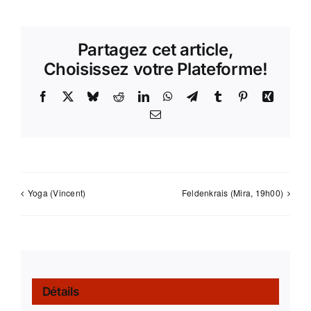
Partagez cet article,
Choisissez votre Plateforme!
Facebook
X
Bluesky
Reddit
LinkedIn
WhatsApp
Telegram
Tumblr
Pinterest
Xing
Email
Yoga (Vincent)
Feldenkrais (Mira, 19h00)
Détails