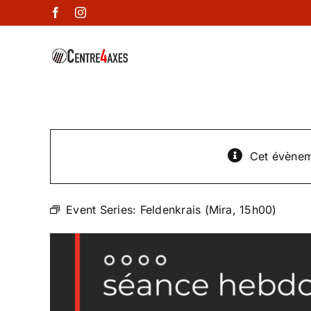
Passer
Facebook
Instagram
au
contenu
Cet évènem
Event Series:
Feldenkrais (Mira, 15h00)