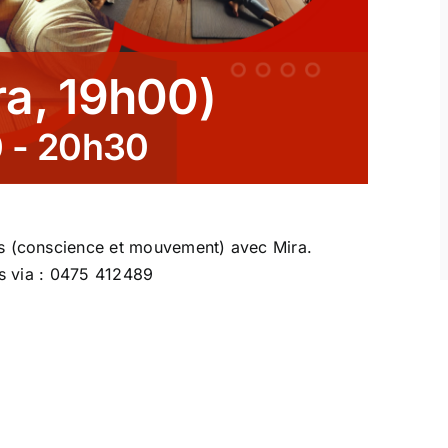
ra, 19h00)
0
-
20h30
is (conscience et mouvement) avec Mira.
rs via : 0475 412489