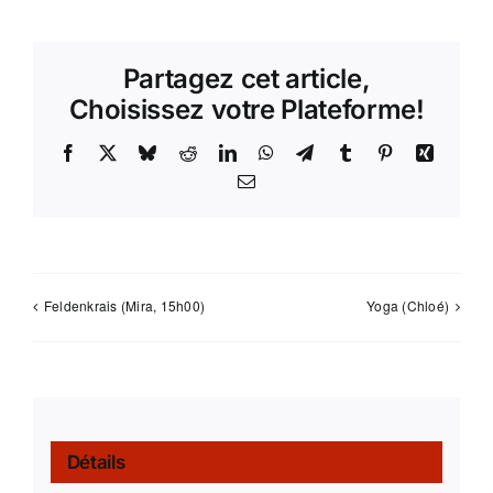
Partagez cet article,
Choisissez votre Plateforme!
Facebook
X
Bluesky
Reddit
LinkedIn
WhatsApp
Telegram
Tumblr
Pinterest
Xing
Email
Feldenkrais (Mira, 15h00)
Yoga (Chloé)
Détails