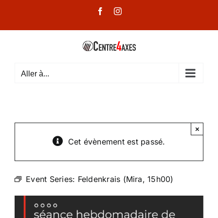
Passer
Facebook
Instagram
au
contenu
Aller à...
×
Cet évènement est passé.
Event Series:
Feldenkrais (Mira, 15h00)