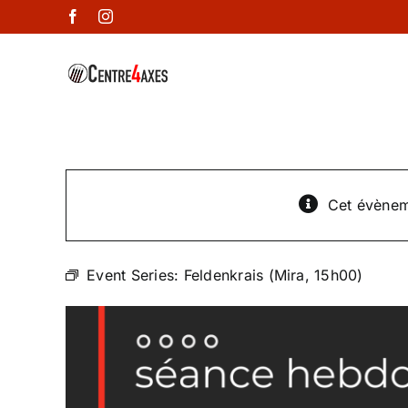
Passer
Facebook
Instagram
au
contenu
Cet évènem
Event Series:
Feldenkrais (Mira, 15h00)