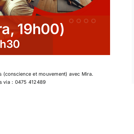
ra, 19h00)
h30
is (conscience et mouvement) avec Mira.
rs via : 0475 412489