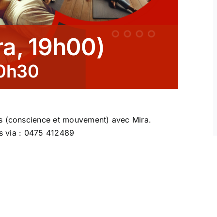
ra, 19h00)
0h30
is (conscience et mouvement) avec Mira.
rs via : 0475 412489