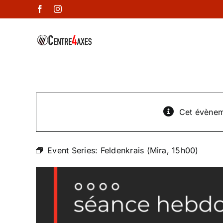
Passer
Facebook
Instagram
au
contenu
Cet évènem
Event Series:
Feldenkrais (Mira, 15h00)