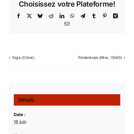
Choisissez votre Plateforme!
Facebook
X
Bluesky
Reddit
LinkedIn
WhatsApp
Telegram
Tumblr
Pinterest
Xing
Email
Yoga (Chloé)
Feldenkrais (Mira, 15h00)
Détails
Date :
16 juin