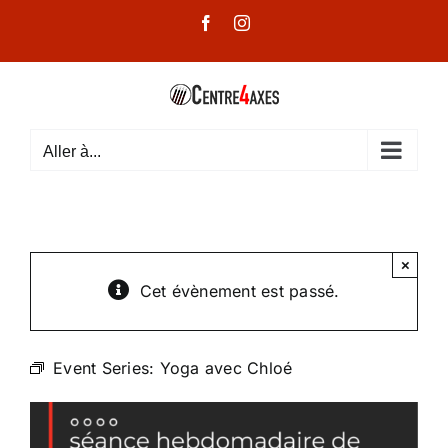
Passer
Facebook
Instagram
au
contenu
Aller à...
×
Cet évènement est passé.
Event Series:
Yoga avec Chloé