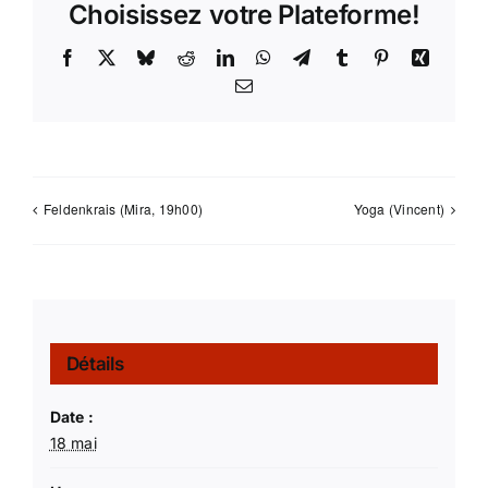
Choisissez votre Plateforme!
Facebook
X
Bluesky
Reddit
LinkedIn
WhatsApp
Telegram
Tumblr
Pinterest
Xing
Email
Feldenkrais (Mira, 19h00)
Yoga (Vincent)
Détails
Date :
18 mai