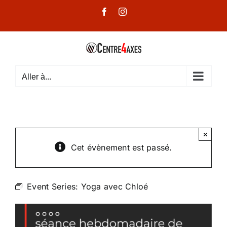
Passer
Facebook
Instagram
au
contenu
Aller à...
×
Cet évènement est passé.
Event Series:
Yoga avec Chloé