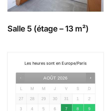
Salle 5 (étage – 13 m²)
Les heures sont en
Europe/Paris
AOÛT
2026
L
M
M
J
V
S
D
27
28
29
30
31
1
2
3
4
5
6
7
8
9