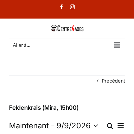
Passer
Facebook
Instagram
au
contenu
Aller à...
Précédent
Feldenkrais (Mira, 15h00)
Na
Maintenant
 - 
9/9/2026
Recherc
Rec
Summa