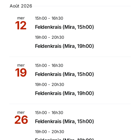
Select
de
Août 2026
date.
et
vu
mer
15h00
-
16h30
12
Feldenkrais (Mira, 15h00)
Év
navi
19h00
-
20h30
Feldenkrais (Mira, 19h00)
de
vue
mer
15h00
-
16h30
19
Feldenkrais (Mira, 15h00)
Évè
19h00
-
20h30
Feldenkrais (Mira, 19h00)
mer
15h00
-
16h30
26
Feldenkrais (Mira, 15h00)
19h00
-
20h30